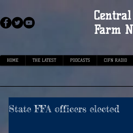
Central 
Farm N
HOME
THE LATEST
PODCASTS
CIFN RADIO
State FFA officers elected