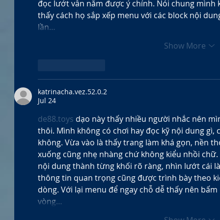
đọc lướt vẫn nắm được ý chính. Nói chung mình k
thấy cách họ sắp xếp menu với các block nội dun
lần…
Show More
Like
Reply
katrinacha.vez.52.0.2
Jul 24
de88.toys
 dạo này thấy nhiều người nhắc nên mì
thôi. Mình không có chơi hay đọc kỹ nội dung gì, 
không. Vừa vào là thấy trang làm khá gọn, nền th
xuống cũng nhẹ nhàng chứ không kiểu nhồi chữ. M
nội dung thành từng khối rõ ràng, nhìn lướt cái l
thông tin quan trọng cũng được trình bày theo ki
dòng. Với lại menu để ngay chỗ dễ thấy nên bấm 
vòng…
Show More