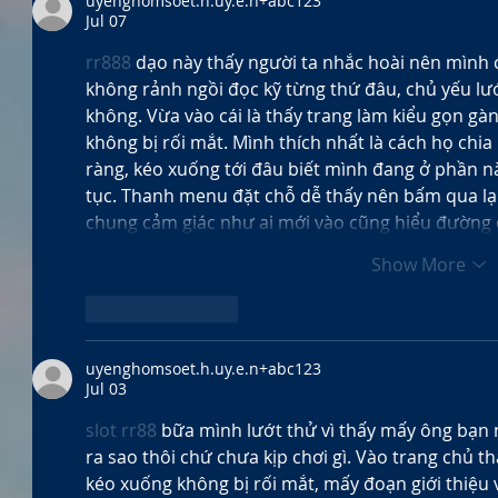
uyenghomsoet.h.uy.e.n+abc123
Jul 07
rr888
 dạo này thấy người ta nhắc hoài nên mình 
không rảnh ngồi đọc kỹ từng thứ đâu, chủ yếu lư
không. Vừa vào cái là thấy trang làm kiểu gọn gà
không bị rối mắt. Mình thích nhất là cách họ chia
ràng, kéo xuống tới đâu biết mình đang ở phần nào
tục. Thanh menu đặt chỗ dễ thấy nên bấm qua lại
chung cảm giác như ai mới vào cũng hiểu đường 
Show More
Like
Reply
uyenghomsoet.h.uy.e.n+abc123
Jul 03
slot rr88
 bữa mình lướt thử vì thấy mấy ông bạn n
ra sao thôi chứ chưa kịp chơi gì. Vào trang chủ th
kéo xuống không bị rối mắt, mấy đoạn giới thiệu