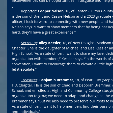
inconveniences can be opportunities in disguise and help th
·        
Reporter
: 
Cooper Nelson
, 18, of Canton (Fulton Count
is the son of Brent and Cassie Nelson and a 2023 graduate o
officer, I look forward to connecting with new people and ha
Nelson says. “I want to show members that by being passio
hard, they’ll have a great experience.”
·        
Secretary
: 
Riley Kessler
, 18, of New Douglas (Madison 
Chapter. She is the daughter of Michael and Lisa Kessler a
High School. “As a state officer, I want to share my love, ded
organization with members,” Kessler says. “In the words of a
convention, I want to encourage them to ‘elevate a little high
let it escalate.’”
·        
Treasurer
: 
Benjamin Bremmer
, 18, of Pearl City (Ste
FFA Chapter. He is the son of Chad and Deborah Bremmer, a
School, and enrolled at Highland Community College studyin
organization to grow, we need to adapt and change as the w
Bremmer says. “But we also need to preserve our roots to k
As a state officer, I want to help members find their passio
and individuals.”