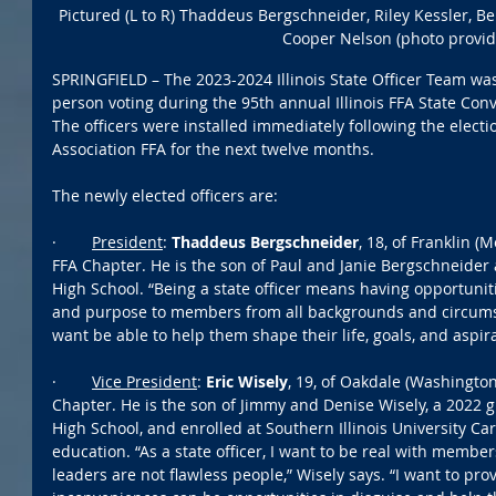
Pictured (L to R) Thaddeus Bergschneider, Riley Kessler, B
Cooper Nelson (photo provid
SPRINGFIELD – The 2023-2024 Illinois State Officer Team was 
person voting during the 95th annual Illinois FFA State Conv
The officers were installed immediately following the election
Association FFA for the next twelve months.
The newly elected officers are:
·        
President
: 
Thaddeus Bergschneider
, 18, of Franklin 
FFA Chapter. He is the son of Paul and Janie Bergschneider 
High School. “Being a state officer means having opportunit
and purpose to members from all backgrounds and circumst
want be able to help them shape their life, goals, and aspira
·        
Vice President
: 
Eric Wisely
, 19, of Oakdale (Washingto
Chapter. He is the son of Jimmy and Denise Wisely, a 2022 
High School, and enrolled at Southern Illinois University Ca
education. “As a state officer, I want to be real with memb
leaders are not flawless people,” Wisely says. “I want to pr