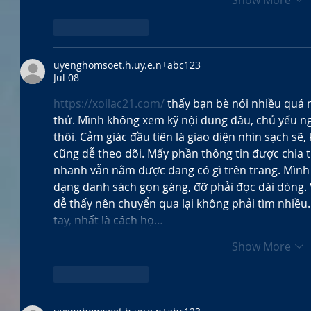
Like
Reply
uyenghomsoet.h.uy.e.n+abc123
Jul 08
https://xoilac21.com/
 thấy bạn bè nói nhiều quá
thử. Mình không xem kỹ nội dung đâu, chủ yếu ng
thôi. Cảm giác đầu tiên là giao diện nhìn sạch sẽ,
cũng dễ theo dõi. Mấy phần thông tin được chia t
nhanh vẫn nắm được đang có gì trên trang. Mình c
dạng danh sách gọn gàng, đỡ phải đọc dài dòng. 
dễ thấy nên chuyển qua lại không phải tìm nhiều.
tay, nhất là cách họ…
Show More
Like
Reply