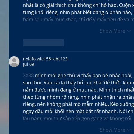
nhất là có giải thích chứ không chỉ hô hào. Cuộn 
từng khối riêng, nhìn phát biết đang ở phần nào,
bấm sâu mấy mục khác, chỉ để ý mấy tiêu đề và
Show More
Like
Reply
nolafo.wle156+abc123
Jul 09
XX88
 mình mới ghé thử vì thấy bạn bè nhắc hoài,
sao thôi. Vào cái là thấy bố cục khá “dễ thở”, khô
nắm được mình đang ở mục nào. Mình thích nhất l
theo từng nhóm rõ ràng, nhìn phát nhận ra phần 
riêng, nên không phải mò mẫm nhiều. Kéo xuống 
ngay đầu mỗi khối nên mắt bắt rất nhanh. Nói ch
lâu năm, mọi thứ sắp xếp gọn gàng và không rối
Show More