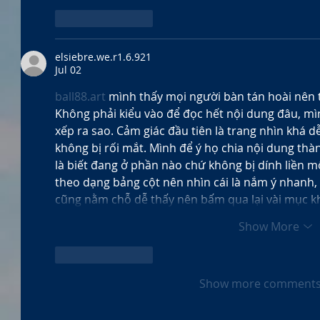
Like
Reply
elsiebre.we.r1.6.921
Jul 02
ball88.art
 mình thấy mọi người bàn tán hoài nên t
Không phải kiểu vào để đọc hết nội dung đâu, mì
xếp ra sao. Cảm giác đầu tiên là trang nhìn khá 
không bị rối mắt. Mình để ý họ chia nội dung thà
là biết đang ở phần nào chứ không bị dính liền m
theo dạng bảng cột nên nhìn cái là nắm ý nhanh,
cũng nằm chỗ dễ thấy nên bấm qua lại vài mục 
Show More
Like
Reply
Show more comment