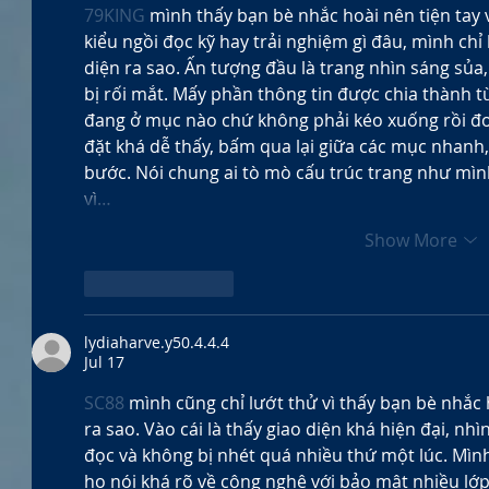
79KING
 mình thấy bạn bè nhắc hoài nên tiện tay 
kiểu ngồi đọc kỹ hay trải nghiệm gì đâu, mình ch
diện ra sao. Ấn tượng đầu là trang nhìn sáng sủ
bị rối mắt. Mấy phần thông tin được chia thành từ
đang ở mục nào chứ không phải kéo xuống rồi đo
đặt khá dễ thấy, bấm qua lại giữa các mục nhanh
bước. Nói chung ai tò mò cấu trúc trang như mình
vì…
Show More
Like
Reply
lydiaharve.y50.4.4.4
Jul 17
SC88
 mình cũng chỉ lướt thử vì thấy bạn bè nhắc 
ra sao. Vào cái là thấy giao diện khá hiện đại, nh
đọc và không bị nhét quá nhiều thứ một lúc. Mình
họ nói khá rõ về công nghệ với bảo mật nhiều lớp 