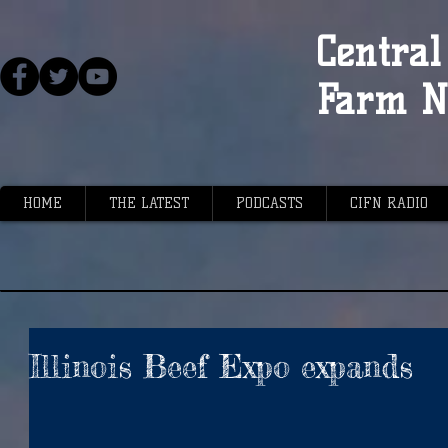
Central 
Farm N
HOME
THE LATEST
PODCASTS
CIFN RADIO
Illinois Beef Expo expands